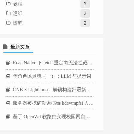
教程
7
运维
3
随笔
2
最新文章
ReactNative 下 fetch 重定向无法拦截的解决方案
予角色以灵魂（一）：LLM 与提示词
CNB × Lighthouse | 解锁构建部署新姿势
服务器被挖矿勒索病毒 kdevtmpfsi 入侵的复盘分析及解决方案
基于 OpenWrt 软路由实现校园网自动认证与绕过设备数限制