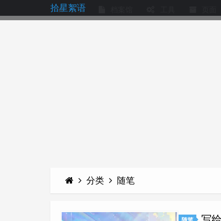
拾星絮语
首页
档案馆
工具
页面
分类
随笔
写给
随笔