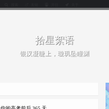
搜索
友链
开往
关于
拾星絮语
银汉凝睫上，璇玑坠瞳渊
你的高考前后 365 天